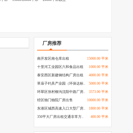
厂房推荐
南开发区南仓库出租
15000.00 平米
十里河工业园区六和食品出租
1000.00 平米
泰安西区新建钢结构厂房出租
4000.00 平米
草庙子钓具产业园（环保达标..
5000.00 平米
环翠区张村柳沟沈阳中路厂房..
3573.00 平米
经区独门独院厂房出售
10000.00 平米
东港区城西高速入口大型厂房..
1800.00 平米
350平大厂房出租交通非常方..
400.00 平米