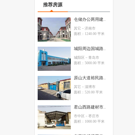
推荐房源
仓储办公两用建..
其它
－济南市
面积：1240.00 平米
城阳周边国城路..
城阳区
－青岛市
面积：5000.00 平米
原山大道裕民路..
其它
－淄博市
面积：520.00 平米
君山西路建材市..
市中区
－枣庄市
面积：1000.00 平米