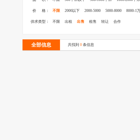
价 格：
不限
2000以下
2000-5000
5000-8000
8000-1
供求类型：
不限
出租
出售
租售
转让
合作
全部信息
共找到
0
条信息