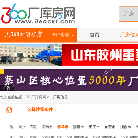
首页
厂房信
全部房源
广告
广告
您的当前位置：
360厂库房网
> 厂房信息
选择搜索条件：
区 域：
不限
济南市
青岛市
淄博市
枣庄市
东营市
烟台市
面 积：
不限
500平米以下
500-1000平米
1000-2000平米
2000-300