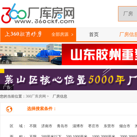
首页
厂房信
全部房源
广告
广告
您的当前位置：
360厂库房网
> 厂房信息
选择搜索条件：
区 域：
不限
济南市
青岛市
淄博市
枣庄市
东营市
烟台市
面 积：
不限
500平米以下
500-1000平米
1000-2000平米
2000-300