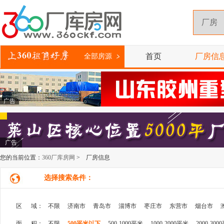
首页
厂房信
全部房源
广告
广告
您的当前位置：
360厂库房网
> 厂房信息
选择搜索条件：
区 域：
不限
济南市
青岛市
淄博市
枣庄市
东营市
烟台市
面 积：
不限
500平米以下
500-1000平米
1000-2000平米
2000-300