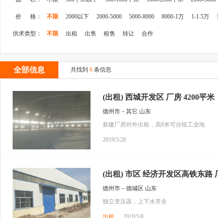
价 格：
不限
2000以下
2000-5000
5000-8000
8000-1万
1-1.5万
供求类型：
不限
出租
出售
租售
转让
合作
全部信息
共找到
6
条信息
(出租) 西城开发区 厂房 4200平米
德州市－其它 山东
新建厂房对外出租，高8米可分组工业地
2019/5/28
(出租) 市区 经济开发区高铁东路 厂
德州市－德城区 山东
独立变压器，上下水齐全
出租
2019/5/8