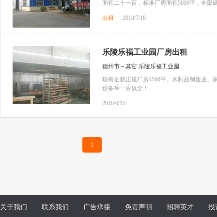
面积二十一亩，标准厂房面积5000平，全
出租
2018/7/18
乐陵乐福工业园厂房出租
德州市－其它 乐陵乐福工业园
现有全新正规厂房4500平、木制品制造业
设备等一应俱全！...
2018/6/15
1
关于我们
联系我们
广告承接
免责声明
招聘英才
投