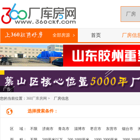
首页
厂房信
全部房源
广告
广告
您的当前位置：
360厂库房网
> 厂房信息
选择搜索条件：
区 域：
不限
济南市
青岛市
淄博市
枣庄市
东营市
烟台市
面 积：
不限
500平米以下
500-1000平米
1000-2000平米
2000-300