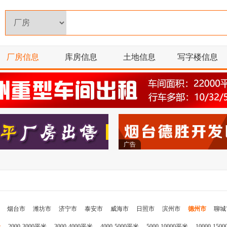
厂房信息
库房信息
土地信息
写字楼信息
广告
烟台市
潍坊市
济宁市
泰安市
威海市
日照市
滨州市
德州市
聊城
米
2000-3000平米
3000-4000平米
4000-5000平米
5000-10000平米
10000-150