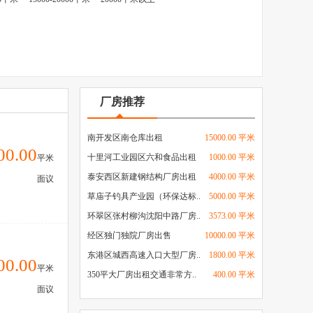
厂房推荐
南开发区南仓库出租
15000.00 平米
00.00
十里河工业园区六和食品出租
1000.00 平米
平米
泰安西区新建钢结构厂房出租
4000.00 平米
面议
草庙子钓具产业园（环保达标..
5000.00 平米
环翠区张村柳沟沈阳中路厂房..
3573.00 平米
经区独门独院厂房出售
10000.00 平米
东港区城西高速入口大型厂房..
1800.00 平米
00.00
平米
350平大厂房出租交通非常方..
400.00 平米
面议