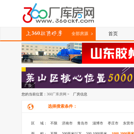
首页
全部房源
广告
广告
您的当前位置：
360厂库房网
> 厂房信息
选择搜索条件：
区 域：
不限
济南市
青岛市
淄博市
枣庄市
东营市
面 积：
不限
500平米以下
500-1000平米
1000-2000平