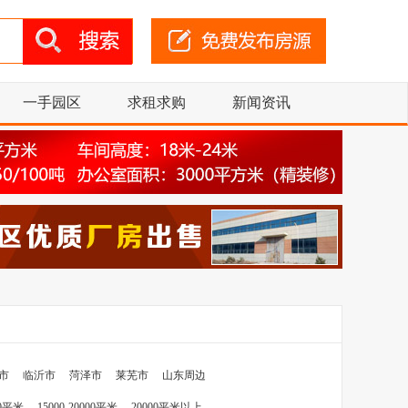
一手园区
求租求购
新闻资讯
市
临沂市
菏泽市
莱芜市
山东周边
00平米
15000-20000平米
20000平米以上