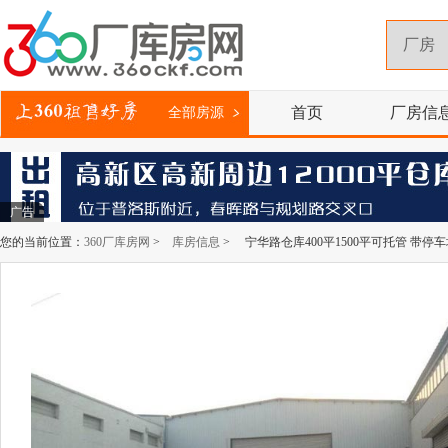
首页
厂房信
全部房源
广告
您的当前位置：
360厂库房网
>
库房信息
> 宁华路仓库400平1500平可托管 带停