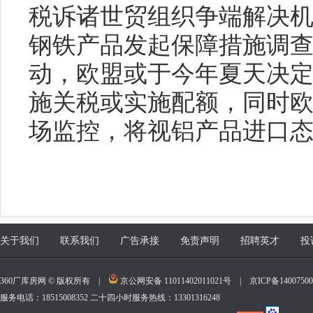
税诉诸世贸组织争端解决
钢铁产品发起保障措施调
动，欧盟或于今年夏天决
施关税或实施配额，同时
场监控，将视铝产品进口
关于我们
联系我们
广告承接
免责声明
招聘英才
投
360厂库房网 © 版权所有 |
京公网安备 11011402011021号
|
京ICP备140075
服务电话：18515008352 二十四小时服务热线：13301316248