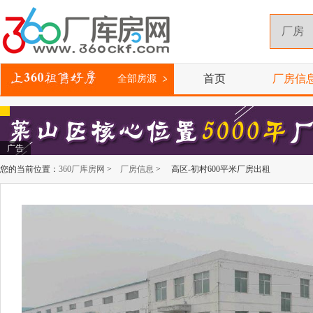
首页
厂房信
全部房源
广告
您的当前位置：
360厂库房网
>
厂房信息
> 高区-初村600平米厂房出租