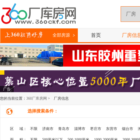
首页
厂房信
全部房源
广告
广告
您的当前位置：
360厂库房网
> 厂房信息
选择搜索条件：
区 域：
不限
济南市
青岛市
淄博市
枣庄市
东营市
烟台市
面 积：
不限
500平米以下
500-1000平米
1000-2000平米
2000-300